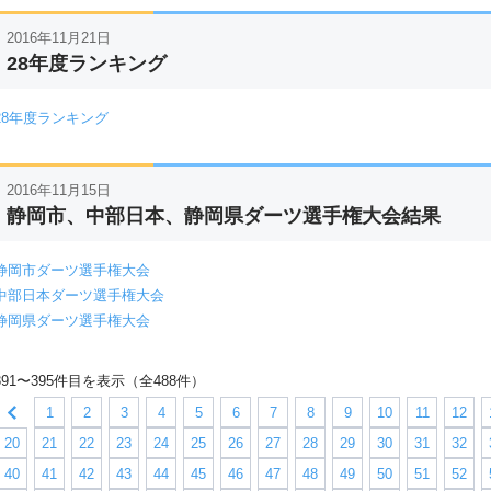
2016年11月21日
28年度ランキング
28年度ランキング
2016年11月15日
静岡市、中部日本、静岡県ダーツ選手権大会結果
静岡市ダーツ選手権大会
中部日本ダーツ選手権大会
静岡県ダーツ選手権大会
391〜395件目を表示（全488件）
1
2
3
4
5
6
7
8
9
10
11
12
20
21
22
23
24
25
26
27
28
29
30
31
32
40
41
42
43
44
45
46
47
48
49
50
51
52