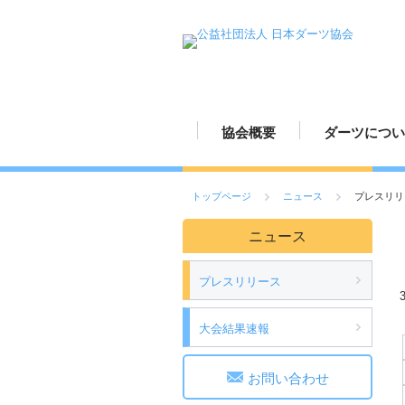
協会概要
ダーツについ
JDAの歩み
組織図
定款
活動報告
ダーツの歴史
ダーツのルー
ダーツの投げ
ボードの読み
ボードの設置
ダーツの練習
ダーツの楽し
ダーツ用具
ご挨拶
スポーツとし
トップページ
ニュース
プレスリリ
ニュース
プレスリリース
大会結果速報
お問い合わせ