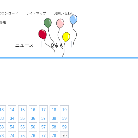
ダウンロード
サイトマップ
お問い合わせ
ニュース
Ｑ＆Ａ
続き
大会結果速報
ついて
プレスリリース
ス
13
14
15
16
17
18
19
33
34
35
36
37
38
39
53
54
55
56
57
58
59
73
74
75
76
77
78
79