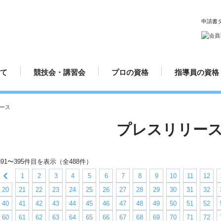
申請書
て
競技会・講習会
プロの資格
指導員の資格
ルとマナー
方
方
方法
み方
講習会日程
認定試合場
プロ規定
プロ資格更新手続き
プロテスト受験申請方法
プロ選手紹介
指導員規定
指導員更新手
講師派遣
てのダーツ
競技会日程
プロ資格について
指導員資格に
ース
プレスリリー
391〜395件目を表示（全488件）
1
2
3
4
5
6
7
8
9
10
11
12
20
21
22
23
24
25
26
27
28
29
30
31
32
40
41
42
43
44
45
46
47
48
49
50
51
52
60
61
62
63
64
65
66
67
68
69
70
71
72