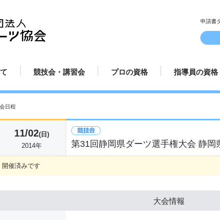
申請書
て
競技会・講習会
プロの資格
指導員の資格
ルとマナー
方
方
方法
み方
講習会日程
認定試合場
プロ規定
プロ資格更新手続き
プロテスト受験申請方法
プロ選手紹介
指導員規定
指導員更新手
講師派遣
てのダーツ
競技会日程
プロ資格について
指導員資格に
会日程
11/02
(日)
第31回静岡県ダーツ選手権大会 静岡
2014年
開催済みです
大会情報