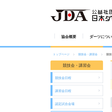
協会概要
ダーツについ
JDAの歩み
組織図
定款
活動報告
ダーツの歴史
ダーツのルー
ダーツの投げ
ボードの読み
ボードの設置
ダーツの練習
ダーツの楽し
ダーツ用具
ご挨拶
スポーツとし
トップページ
競技会・講習会
競技
競技会・講習会
競技会日程
講習会日程
認定試合会場