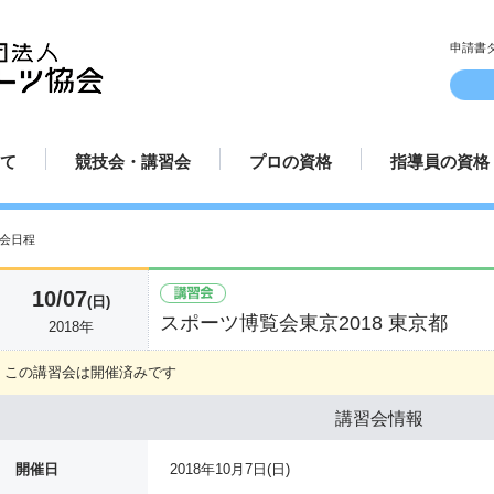
申請書
て
競技会・講習会
プロの資格
指導員の資格
ルとマナー
方
方
方法
み方
講習会日程
認定試合場
プロ規定
プロ資格更新手続き
プロテスト受験申請方法
プロ選手紹介
指導員規定
指導員更新手
講師派遣
てのダーツ
競技会日程
プロ資格について
指導員資格に
会日程
10/07
(日)
スポーツ博覧会東京2018 東京都
2018年
この講習会は開催済みです
講習会情報
開催日
2018年10月7日(日)