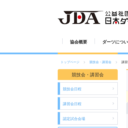
協会概要
ダーツについ
JDAの歩み
組織図
定款
活動報告
ダーツの歴史
ダーツのルー
ダーツの投げ
ボードの読み
ボードの設置
ダーツの練習
ダーツの楽し
ダーツ用具
ご挨拶
スポーツとし
トップページ
競技会・講習会
講習
競技会・講習会
競技会日程
講習会日程
認定試合会場