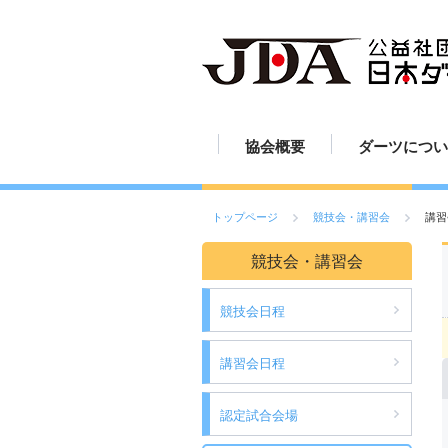
協会概要
ダーツについ
JDAの歩み
組織図
定款
活動報告
ダーツの歴史
ダーツのルー
ダーツの投げ
ボードの読み
ボードの設置
ダーツの練習
ダーツの楽し
ダーツ用具
ご挨拶
スポーツとし
トップページ
競技会・講習会
講習
競技会・講習会
競技会日程
講習会日程
認定試合会場