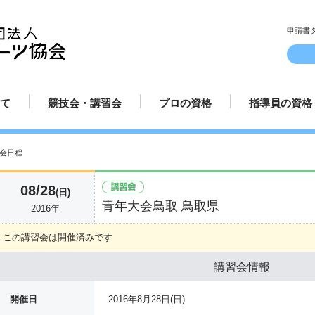
申請書
て
競技会・講習会
プロの資格
指導員の資格
ルとマナー
方
方
方法
み方
講習会日程
認定試合場
プロ規定
プロ資格更新手続き
プロテスト受験申請方法
プロ選手紹介
指導員規定
指導員更新手
講師派遣
てのダーツ
競技会日程
プロ資格について
指導員資格に
会日程
08/28
(日)
青年大会鳥取 鳥取県
2016年
この講習会は開催済みです
講習会情報
開催日
2016年8月28日(日)