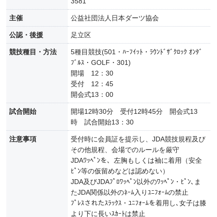
3581
主催
公益社団法人日本ダーツ協会
公認・後援
足立区
競技種目・方法
5種目競技(501・ﾊｰﾌｲｯﾄ・ﾗｳﾝﾄﾞｻﾞｸﾛｯｸ ｵﾝﾀﾞ
ﾌﾞﾙｽ・GOLF・301)
開場 12：30
受付 12：45
開会式13：00
試合開始
開場12時30分 受付12時45分 開会式13
時 試合開始13：30
注意事項
受付時に会員証を提示し、JDA競技規程及び
その他規程、会場でのルールを厳守
JDAﾜｯﾍﾟﾝを、左胸もしくは袖に着用（安全
ﾋﾟﾝ等の仮留めなどは認めない）
JDA及びJDAﾌﾟﾛﾜｯﾍﾟﾝ以外のﾜｯﾍﾟﾝ・ﾋﾟﾝ､ま
たJDA関係以外のﾈｰﾑ入りﾕﾆﾌｫｰﾑの禁止
ﾌﾟﾚｽされたｽﾗｯｸｽ・ﾕﾆﾌｫｰﾑを着用し､女子は膝
より下に長いｽｶｰﾄは禁止