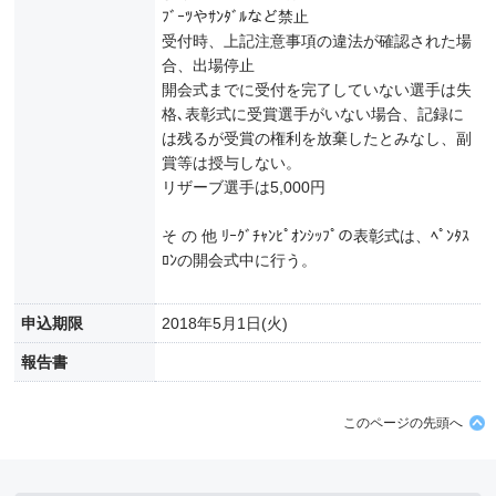
ﾌﾞｰﾂやｻﾝﾀﾞﾙなど禁止
受付時、上記注意事項の違法が確認された場
合、出場停止
開会式までに受付を完了していない選手は失
格､表彰式に受賞選手がいない場合、記録に
は残るが受賞の権利を放棄したとみなし、副
賞等は授与しない。
リザーブ選手は5,000円
そ の 他 ﾘｰｸﾞﾁｬﾝﾋﾟｵﾝｼｯﾌﾟの表彰式は、ﾍﾟﾝﾀｽ
ﾛﾝの開会式中に行う。
申込期限
2018年5月1日(火)
報告書
このページの先頭へ